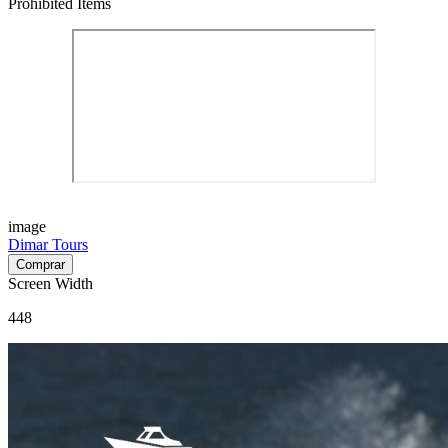
Prohibited Items
image
Dimar Tours
Screen Width
448